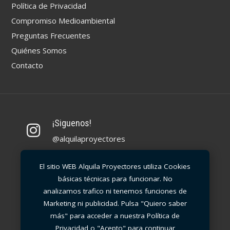
Política de Privacidad
Compromiso Medioambiental
Preguntas Frecuentes
Quiénes Somos
Contacto
¡Siguenos!
@alquilaproyectores
Llámanos
El sitio WEB Alquila Proyectores utiliza Cookies
básicas técnicas para funcionar. No
91 99 30 212
analizamos trafico ni tenemos funciones de
Marketing ni publicidad. Pulsa "Quiero saber
Escríbenos
más" para acceder a nuestra Política de
info@alquilaproyectores.com
Privacidad o "Acepto" para continuar