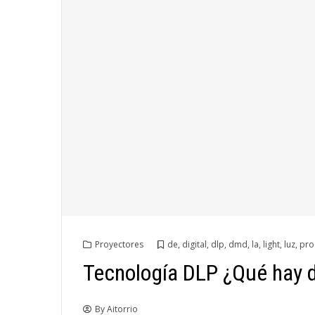
Proyectores
de
,
digital
,
dlp
,
dmd
,
la
,
light
,
luz
,
pro
Tecnología DLP ¿Qué hay de
By
Aitorrio